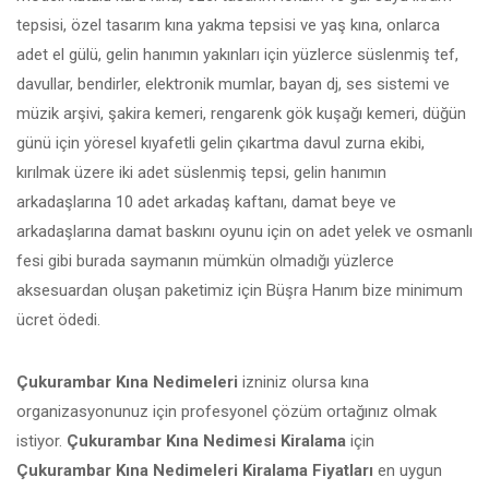
tepsisi, özel tasarım kına yakma tepsisi ve yaş kına, onlarca
adet el gülü, gelin hanımın yakınları için yüzlerce süslenmiş tef,
davullar, bendirler, elektronik mumlar, bayan dj, ses sistemi ve
müzik arşivi, şakira kemeri, rengarenk gök kuşağı kemeri, düğün
günü için yöresel kıyafetli gelin çıkartma davul zurna ekibi,
kırılmak üzere iki adet süslenmiş tepsi, gelin hanımın
arkadaşlarına 10 adet arkadaş kaftanı, damat beye ve
arkadaşlarına damat baskını oyunu için on adet yelek ve osmanlı
fesi gibi burada saymanın mümkün olmadığı yüzlerce
aksesuardan oluşan paketimiz için Büşra Hanım bize minimum
ücret ödedi.
Çukurambar Kına Nedimeleri
izniniz olursa kına
organizasyonunuz için profesyonel çözüm ortağınız olmak
istiyor.
Çukurambar Kına Nedimesi Kiralama
için
Çukurambar Kına Nedimeleri Kiralama Fiyatları
en uygun