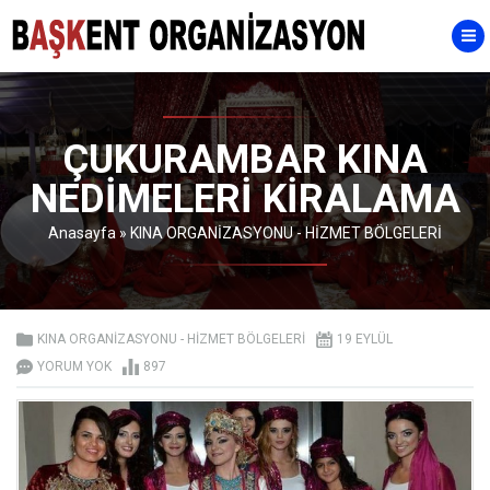
ÇUKURAMBAR KINA
NEDİMELERİ KİRALAMA
Anasayfa
»
KINA ORGANİZASYONU - HİZMET BÖLGELERİ
KINA ORGANİZASYONU - HİZMET BÖLGELERİ
19 EYLÜL
YORUM YOK
897