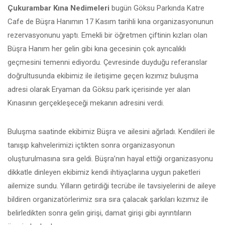
Çukurambar Kına Nedimeleri
bugün Göksu Parkında Katre
Cafe de Büşra Hanımın 17 Kasım tarihli kına organizasyonunun
rezervasyonunu yaptı. Emekli bir öğretmen çiftinin kızları olan
Büşra Hanım her gelin gibi kına gecesinin çok ayrıcalıklı
geçmesini temenni ediyordu. Çevresinde duyduğu referanslar
doğrultusunda ekibimiz ile iletişime geçen kızımız buluşma
adresi olarak Eryaman da Göksu park içerisinde yer alan
Kınasının gerçekleşeceği mekanın adresini verdi.
Buluşma saatinde ekibimiz Büşra ve ailesini ağırladı. Kendileri ile
tanışıp kahvelerimizi içtikten sonra organizasyonun
oluşturulmasına sıra geldi. Büşra’nın hayal ettiği organizasyonu
dikkatle dinleyen ekibimiz kendi ihtiyaçlarına uygun paketleri
ailemize sundu. Yılların getirdiği tecrübe ile tavsiyelerini de aileye
bildiren organizatörlerimiz sıra sıra çalacak şarkıları kızımız ile
belirledikten sonra gelin girişi, damat girişi gibi ayrıntıların