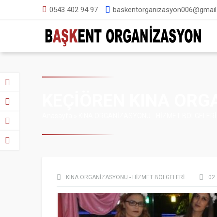
0543 402 94 97
baskentorganizasyon006@gmai
KEÇİÖREN KINA ORG
Anasayfa
»
KINA ORGANİZASYONU - HİZMET BÖLGELERİ
KINA ORGANİZASYONU - HİZMET BÖLGELERİ
02