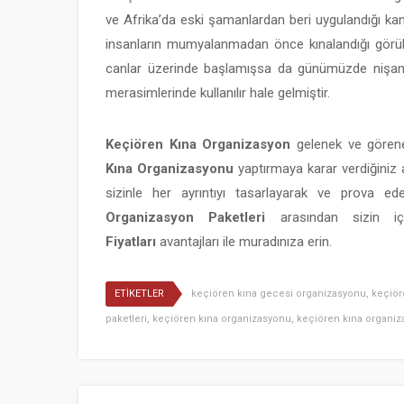
ve Afrika’da eski şamanlardan beri uygulandığı kan
insanların mumyalanmadan önce kınalandığı görül
canlar üzerinde başlamışsa da günümüzde nişanl
merasimlerinde kullanılır hale gelmiştir.
Keçiören Kına Organizasyon
gelenek ve görene
Kına Organizasyonu
yaptırmaya karar verdiğiniz 
sizinle her ayrıntıyı tasarlayarak ve prova 
Organizasyon Paketleri
arasından sizin 
Fiyatları
avantajları ile muradınıza erin.
ETİKETLER
keçiören kına gecesi organizasyonu
,
keçiör
paketleri
,
keçiören kına organizasyonu
,
keçiören kına organiza