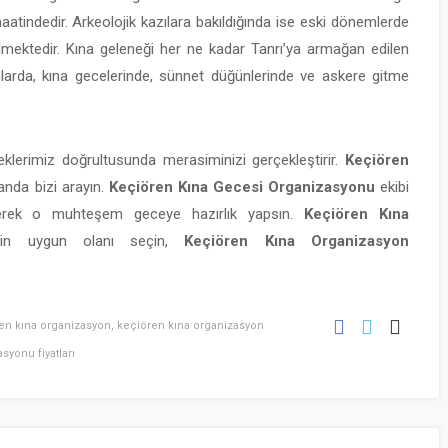
aatindedir. Arkeolojik kazılara bakıldığında ise eski dönemlerde
mektedir. Kına geleneği her ne kadar Tanrı’ya armağan edilen
arda, kına gecelerinde, sünnet düğünlerinde ve askere gitme
klerimiz doğrultusunda merasiminizi gerçekleştirir.
Keçiören
anda bizi arayın.
Keçiören Kına Gecesi Organizasyonu
ekibi
ederek o muhteşem geceye hazırlık yapsın.
Keçiören Kına
için uygun olanı seçin,
Keçiören Kına Organizasyon
en kına organizasyon
,
keçiören kına organizasyon
syonu fiyatları