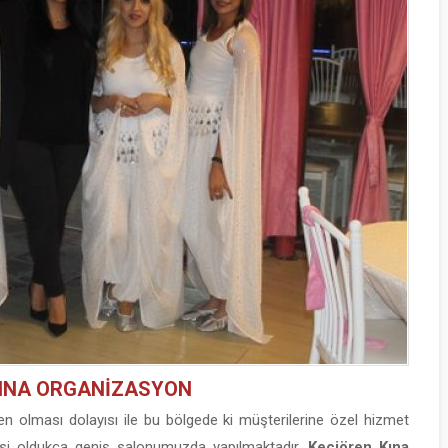
KINA ORGANİZASYON
n olması dolayısı ile bu bölgede ki müşterilerine özel hizmet
esi oldukça geniş salonumuzda yapılmaktadır.
Keçiören Kına