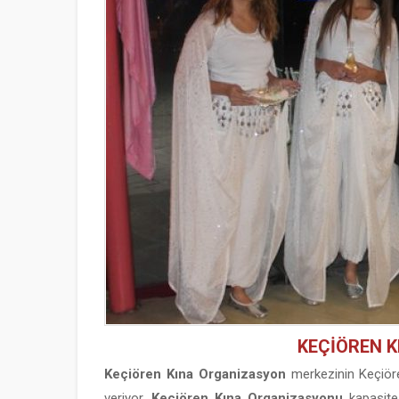
KEÇİÖREN 
Keçiören Kına Organizasyon
merkezinin Keçiöre
veriyor.
Keçiören Kına Organizasyonu
kapasit