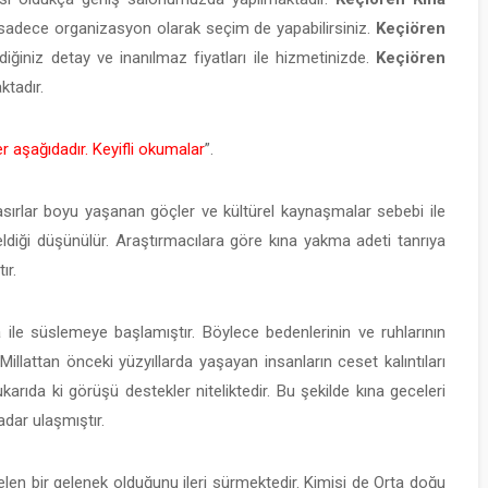
 sadece organizasyon olarak seçim de yapabilirsiniz.
Keçiören
ğiniz detay ve inanılmaz fiyatları ile hizmetinizde.
Keçiören
ktadır.
ler aşağıdadır. Keyifli okumalar
”.
asırlar boyu yaşanan göçler ve kültürel kaynaşmalar sebebi ile
diği düşünülür. Araştırmacılara göre kına yakma adeti tanrıya
ır.
 ile süslemeye başlamıştır. Böylece bedenlerinin ve ruhlarının
illattan önceki yüzyıllarda yaşayan insanların ceset kalıntıları
karıda ki görüşü destekler niteliktedir. Bu şekilde kına geceleri
dar ulaşmıştır.
gelen bir gelenek olduğunu ileri sürmektedir. Kimisi de Orta doğu