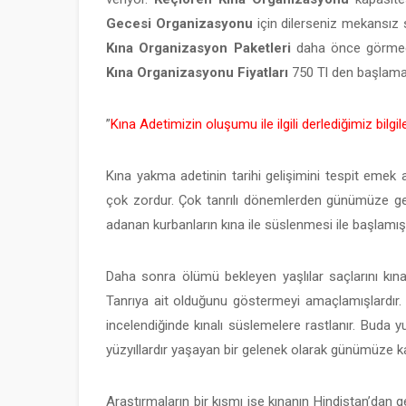
Gecesi Organizasyonu
için dilerseniz mekansız
Kına Organizasyon Paketleri
daha önce görmedi
Kına Organizasyonu Fiyatları
750 Tl den başlama
”
Kına Adetimizin oluşumu ile ilgili derlediğimiz bilgi
Kına yakma adetinin tarihi gelişimini tespit emek 
çok zordur. Çok tanrılı dönemlerden günümüze gel
adanan kurbanların kına ile süslenmesi ile başlamışt
Daha sonra ölümü bekleyen yaşlılar saçlarını kına
Tanrıya ait olduğunu göstermeyi amaçlamışlardır. M
incelendiğinde kınalı süslemelere rastlanır. Buda yu
yüzyıllardır yaşayan bir gelenek olarak günümüze ka
Araştırmaların bir kısmı ise kınanın Hindistan’dan 