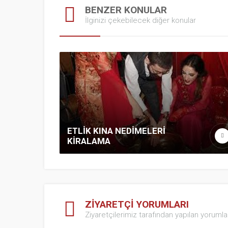
BENZER KONULAR
İlginizi çekebilecek diğer konular
ETLİK KINA NEDİMELERİ
KİRALAMA
ZİYARETÇİ YORUMLARI
Ziyaretçilerimiz tarafından yapılan yorumla