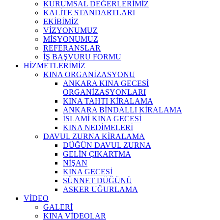
KURUMSAL DEĞERLERİMİZ
KALİTE STANDARTLARI
EKİBİMİZ
VİZYONUMUZ
MİSYONUMUZ
REFERANSLAR
İŞ BAŞVURU FORMU
HİZMETLERİMİZ
KINA ORGANİZASYONU
ANKARA KINA GECESİ
ORGANİZASYONLARI
KINA TAHTI KİRALAMA
ANKARA BİNDALLI KİRALAMA
İSLAMİ KINA GECESİ
KINA NEDİMELERİ
DAVUL ZURNA KİRALAMA
DÜĞÜN DAVUL ZURNA
GELİN ÇIKARTMA
NİŞAN
KINA GECESİ
SÜNNET DÜĞÜNÜ
ASKER UĞURLAMA
VİDEO
GALERİ
KINA VİDEOLAR