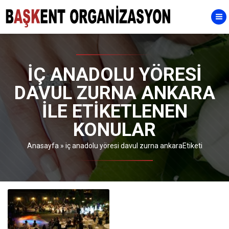
IÇ ANADOLU YÖRESI
DAVUL ZURNA ANKARA
ILE ETIKETLENEN
KONULAR
Anasayfa
»
iç anadolu yöresi davul zurna ankaraEtiketi