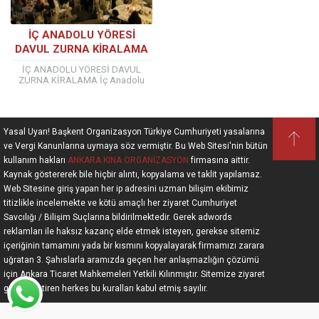
İÇ ANADOLU YÖRESİ
DAVUL ZURNA KİRALAMA
İÇ ANADOLU YÖRESİ DAVUL
ZURNA KİRALAMA İç Anadolu
Yöresi Davul Zurna bölgenin en
dinlemesi keyifli müziklerini
sizlerle buluşturuyor. İç Anadolu...
Yasal Uyarı! Başkent Organizasyon Türkiye Cumhuriyeti yasalarına
ve Vergi Kanunlarına uymaya söz vermiştir. Bu Web Sitesi'nin bütün
kullanım hakları
ANKARA KINA ORGANİZASYON
firmasına aittir.
Kaynak göstererek bile hiçbir alıntı, kopyalama ve taklit yapılamaz.
Web Sitesine giriş yapan her ip adresini uzman bilişim ekibimiz
titizlikle incelemekte ve kötü amaçlı her ziyaret Cumhuriyet
Savcılığı / Bilişim Suçlarına bildirilmektedir. Gerek adwords
reklamları ile haksız kazanç elde etmek isteyen, gerekse sitemiz
içeriğinin tamamını yada bir kısmını kopyalayarak firmamızı zarara
uğratan 3. Şahıslarla aramızda geçen her anlaşmazlığın çözümü
için Ankara Ticaret Mahkemeleri Yetkili Kılınmıştır. Sitemize ziyaret
gerçekleştiren herkes bu kuralları kabul etmiş sayılır.