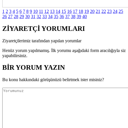
1
2
3
4
5
6
7
8
9
10
11
12
13
14
15
16
17
18
19
20
21
22
23
24
25
26
27
28
29
30
31
32
33
34
35
36
37
38
39
40
ZİYARETÇİ YORUMLARI
Ziyaretçilerimiz tarafından yapılan yorumlar
Henüz yorum yapılmamış. İlk yorumu aşağıdaki form aracılığıyla siz
yapabilirsiniz.
BİR YORUM YAZIN
Bu konu hakkındaki görüşünüzü belirtmek ister misiniz?