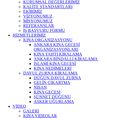
KURUMSAL DEĞERLERİMİZ
KALİTE STANDARTLARI
EKİBİMİZ
VİZYONUMUZ
MİSYONUMUZ
REFERANSLAR
İŞ BAŞVURU FORMU
HİZMETLERİMİZ
KINA ORGANİZASYONU
ANKARA KINA GECESİ
ORGANİZASYONLARI
KINA TAHTI KİRALAMA
ANKARA BİNDALLI KİRALAMA
İSLAMİ KINA GECESİ
KINA NEDİMELERİ
DAVUL ZURNA KİRALAMA
DÜĞÜN DAVUL ZURNA
GELİN ÇIKARTMA
NİŞAN
KINA GECESİ
SÜNNET DÜĞÜNÜ
ASKER UĞURLAMA
VİDEO
GALERİ
KINA VİDEOLAR