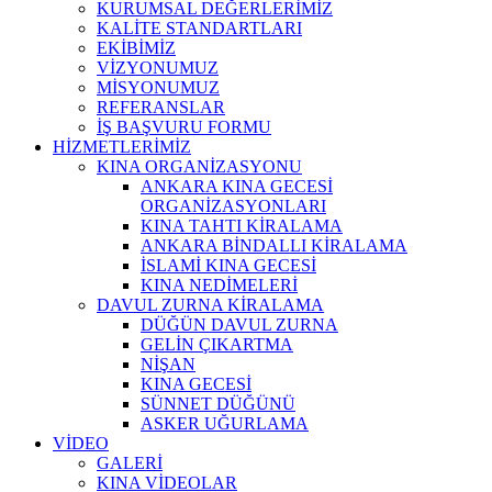
KURUMSAL DEĞERLERİMİZ
KALİTE STANDARTLARI
EKİBİMİZ
VİZYONUMUZ
MİSYONUMUZ
REFERANSLAR
İŞ BAŞVURU FORMU
HİZMETLERİMİZ
KINA ORGANİZASYONU
ANKARA KINA GECESİ
ORGANİZASYONLARI
KINA TAHTI KİRALAMA
ANKARA BİNDALLI KİRALAMA
İSLAMİ KINA GECESİ
KINA NEDİMELERİ
DAVUL ZURNA KİRALAMA
DÜĞÜN DAVUL ZURNA
GELİN ÇIKARTMA
NİŞAN
KINA GECESİ
SÜNNET DÜĞÜNÜ
ASKER UĞURLAMA
VİDEO
GALERİ
KINA VİDEOLAR