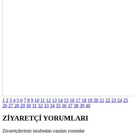
1
2
3
4
5
6
7
8
9
10
11
12
13
14
15
16
17
18
19
20
21
22
23
24
25
26
27
28
29
30
31
32
33
34
35
36
37
38
39
40
ZİYARETÇİ YORUMLARI
Ziyaretçilerimiz tarafından yapılan yorumlar