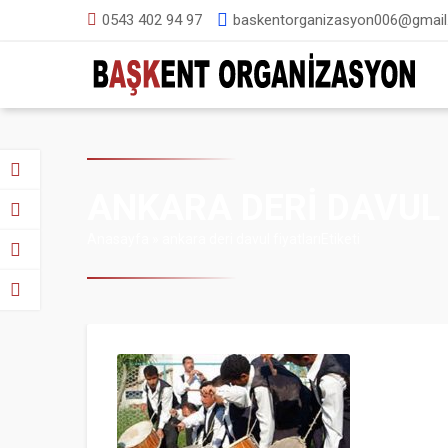
0543 402 94 97
baskentorganizasyon006@gmai
ANKARA DERI DAVUL 
Anasayfa
»
ankara deri davul fiyatlarıEtiketi