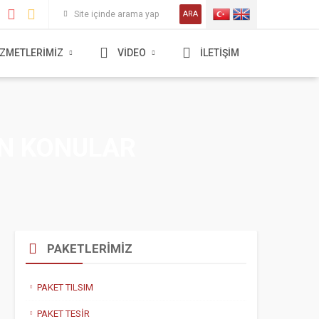
ARA
İZMETLERİMİZ
VİDEO
İLETİŞİM
EN KONULAR
PAKETLERİMİZ
PAKET TILSIM
PAKET TESİR