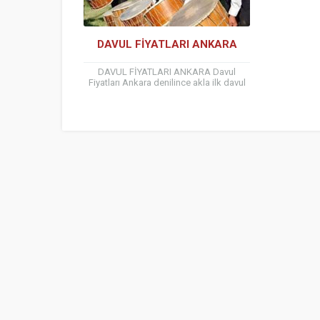
DAVUL FİYATLARI ANKARA
DAVUL FİYATLARI ANKARA Davul
Fiyatları Ankara denilince akla ilk davul
satışı ile ilgili klişe reklamlar gelmektedir.
Ledli Davul Fİyatları, Işıklı...