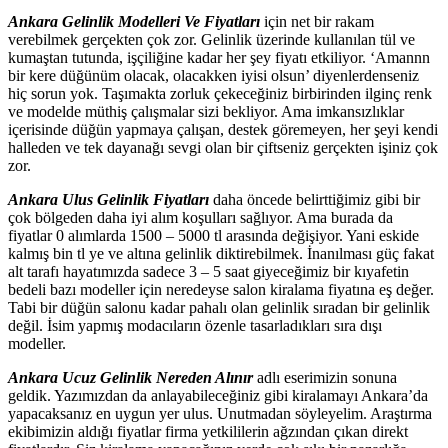
Ankara Gelinlik Modelleri Ve Fiyatları
için net bir rakam
verebilmek gerçekten çok zor. Gelinlik üzerinde kullanılan tül ve
kumaştan tutunda, işçiliğine kadar her şey fiyatı etkiliyor. ‘Amannn
bir kere düğünüm olacak, olacakken iyisi olsun’ diyenlerdenseniz
hiç sorun yok. Taşımakta zorluk çekeceğiniz birbirinden ilginç renk
ve modelde müthiş çalışmalar sizi bekliyor. Ama imkansızlıklar
içerisinde düğün yapmaya çalışan, destek göremeyen, her şeyi kendi
halleden ve tek dayanağı sevgi olan bir çiftseniz gerçekten işiniz çok
zor.
Ankara Ulus Gelinlik Fiyatları
daha öncede belirttiğimiz gibi bir
çok bölgeden daha iyi alım koşulları sağlıyor. Ama burada da
fiyatlar 0 alımlarda 1500 – 5000 tl arasında değişiyor. Yani eskide
kalmış bin tl ye ve altına gelinlik diktirebilmek. İnanılması güç fakat
alt tarafı hayatımızda sadece 3 – 5 saat giyeceğimiz bir kıyafetin
bedeli bazı modeller için neredeyse salon kiralama fiyatına eş değer.
Tabi bir düğün salonu kadar pahalı olan gelinlik sıradan bir gelinlik
değil. İsim yapmış modacıların özenle tasarladıkları sıra dışı
modeller.
Ankara Ucuz Gelinlik Nereden Alınır
adlı eserimizin sonuna
geldik. Yazımızdan da anlayabileceğiniz gibi kiralamayı Ankara’da
yapacaksanız en uygun yer ulus. Unutmadan söyleyelim. Araştırma
ekibimizin aldığı fiyatlar firma yetkililerin ağzından çıkan direkt