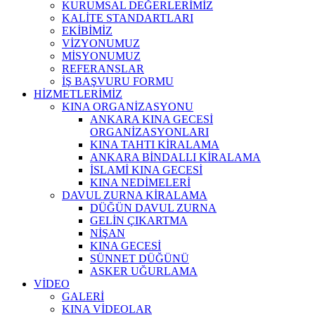
KURUMSAL DEĞERLERİMİZ
KALİTE STANDARTLARI
EKİBİMİZ
VİZYONUMUZ
MİSYONUMUZ
REFERANSLAR
İŞ BAŞVURU FORMU
HİZMETLERİMİZ
KINA ORGANİZASYONU
ANKARA KINA GECESİ
ORGANİZASYONLARI
KINA TAHTI KİRALAMA
ANKARA BİNDALLI KİRALAMA
İSLAMİ KINA GECESİ
KINA NEDİMELERİ
DAVUL ZURNA KİRALAMA
DÜĞÜN DAVUL ZURNA
GELİN ÇIKARTMA
NİŞAN
KINA GECESİ
SÜNNET DÜĞÜNÜ
ASKER UĞURLAMA
VİDEO
GALERİ
KINA VİDEOLAR