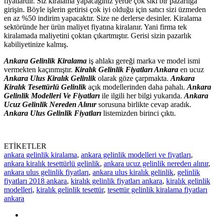
fiyatlardır. Siz kiralama yapacağınız yerde çok sıkı bir pazarlığa
girişin. Böyle işlerin getirisi çok iyi olduğu için satıcı sizi üzmeden
en az %50 indirim yapacaktır. Size ne derlerse desinler. Kiralama
sektöründe her ürün maliyet fiyatına kiralanır. Yani firma tek
kiralamada maliyetini çoktan çıkartmıştır. Gerisi sizin pazarlık
kabiliyetinize kalmış.
Ankara Gelinlik Kiralama
iş ahlakı gereği marka ve model ismi
vermekten kaçınmıştır.
Kiralık Gelinlik Fiyatları Ankara
en ucuz
Ankara Ulus Kiralık Gelinlik
olarak göze çarpmakta.
Ankara
Kiralık Tesettürlü Gelinlik
açık modellerinden daha pahalı.
Ankara
Gelinlik Modelleri Ve Fiyatları
ile ilgili her bilgi yukarıda.
Ankara
Ucuz Gelinlik Nereden Alınır
sorusuna birlikte cevap aradık.
Ankara Ulus Gelinlik Fiyatları
listemizden birinci çıktı.
ETİKETLER
ankara gelinlik kiralama
,
ankara gelinlik modelleri ve fiyatları
,
ankara kiralık tesettürlü gelinlik
,
ankara ucuz gelinlik nereden alınır
,
ankara ulus gelinlik fiyatları
,
ankara ulus kiralık gelinlik
,
gelinlik
fiyatları 2018 ankara
,
kiralık gelinlik fiyatları ankara
,
kiralık gelinlik
modelleri
,
kiralık gelinlik tesettür
,
tesettür gelinlik kiralama fiyatları
ankara