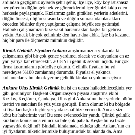
ardından geçtiğimiz aylarda şehir şehir, ilçe ilçe, köy köy istisnasız
her yörenin düğün gelenek ve göreneklerini içeriğimizi takip eden
herkesle paylaşmıştık. Kızlarımız gelin gittikleri yerlerin adetlerini,
düğün öncesi, düğün sırasında ve düğün sonrasında olacakları
önceden bilsinler diye yaptığımız çalışma büyük ses getirmişti.
Halbuki çalışmamızın bize vakit harcamaktan başka bir getirisi
yoktu. Ancak bir çok gelinimiz den hayır dua aldık. İşte bu kazancı
hiç bir para ile ölçmemiz mümkün değildir.
Kiralık Gelinlik Fiyatları Ankara
araştırmamızda yukarıda ki
çalışmamız gibi bir çok gence yardımcı olacak ve okuyanlara en az
yarı yarıya kar ettirecektir. 2018 Yılı gelinlik sezonu açıldı. Bir çok
firma tasarımlarını görücüye çıkarttı. Gelinlik fiyatları bu yıl
neredeyse %100 zamlanmış durumda. Fiyatlar el yakınca
kullanıcılar satın almak yerine gelinlik kiralama yolunu seçiyor.
Ankara Ulus Kiralık Gelinlik
bu işi en ucuza halledebileceğiniz yer
gibi görünüyor. Başkent Organizasyon piyasa araştırma ekibi
Kızılay, Keçiören, Çankaya, Ulus gibi Ankara’nın her yerinde bütün
üretici ve satıcıları ile yüz yüze görüştü. Emin olunuz ki bu bölgede
ki fiyatları başka hiçbir yer yada esnaf bize vermedi. Ancak size
kötü bir haberimiz var! Bu sene evlenecekler yandı. Çünkü gelinlik
kiralama konusunda en ucuzu bile çok pahalı. Keşke bu işi bizde
yapsaydık değil mi? Bindallı kiralamada olduğu gibi Ankara’nın en
iyi fiyatlarını tüketicilerimizle buluştururduk bu alanda da. Ama