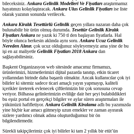
bileceksiniz.
Ankara Gelinlik Modelleri Ve Fiyatları
araştırmamız
hayatınızı kolaylaştıracak.
Ankara Ulus Gelinlik Fiyatları
ise liste
olarak yazının sonunda verilecek.
Ankara Kiralık Tesettürlü Gelinlik
geçen yıllara nazaran daha çok
bulunabilir bir ürün olmuş durumda.
Tesettür Gelinlik Kiralık
Fiyatları Ankara
ne yazık ki 750 tl den başlayan fiyatlarla. Hal
böyle olunca herkesin aklında aynı soru.
Ankara Ucuz Gelinlik
Nereden Alınır.
çok ucuz olduğunuz söyleyemeyiz ama yine de bu
işi en az maliyetle
Gelinlik Fiyatları 2018 Ankara
dan
sağlayabilirsiniz.
Başkent Organizasyon web sitesinde amacımız firmamızı,
ürünlerimizi, hizmetlerimizi dijital pazarda tanıtıp, etkin ticaret
yollarından birinde daha başarılı olmaktır. Ancak kullanıcılar çok iyi
bilirler ki sitemiz sadece ticari amaçlı yayın yapmayıp, kaliteli
içerikler üreterek evlenecek çiftlerimizin bir çok sorusuna cevap
veriyor. Bilhassa gelinlerimizin evliliğe dair her şeyi bulabildikleri
bu eşsiz portal en gerçekçi bilgiler ve aylar süren araştırmaları ile
yükünüzü hafifletiyor.
Ankara Gelinlik Kiralama
adlı bu yazımızda
yine hiçbir kar amacı gütmeyip uzun emekler ve zaman ayırarak
sizlere yardımcı olmak adına oluşturduğumuz bir ön
bilgilendirmedir.
Sürekli takipçilerimiz çok iyi bilirler ki tam 2 yıllık bir etüt’ün